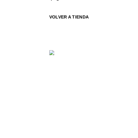
VOLVER A TIENDA
Menú Principal
Enlaces Rápidos
Contáctanos
Métodos de Pago
© IMPORTADORA JYB 2025
TODOS LOS DERECHOS
RESERVADOS - DISEÑADO CON
POR
WARLICODE