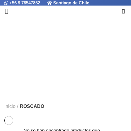
+56 9 78547852
Santiago de Chile.
0
ROSCADO
Categorías
ALL
PRODUCTOS
ACCESORIOS
4 PRODUCTOS
BISELADO/AVELLANADO
1 PRODUCTO
FRESADO
1 PRODUCTO
MACHOS MANUALES
2 PRODUCTOS
MACHOS MÁQUINA
0 PRODUCTOS
PERFORADO
4 PRODUCTOS
PERNOS
0 PRODUCTOS
RANURADO/TRONZADO
0 PRODUCTOS
ROSCADO
0 PRODUCTOS
TORNEADO
0 PRODUCTOS
TRONZADO
0 PRODUCTOS
SIN CATEGORÍA
0 PRODUCTOS
PROMOCIONES
0 PRODUCTOS
Inicio
ROSCADO
No se han encontrado productos que