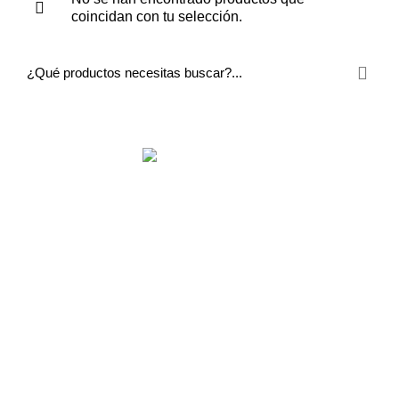
coincidan con tu selección.
Menú Principal
Enlaces Rápidos
Contáctanos
Métodos de Pago
© IMPORTADORA JYB 2025
TODOS LOS DERECHOS
RESERVADOS - DISEÑADO CON
POR
WARLICODE