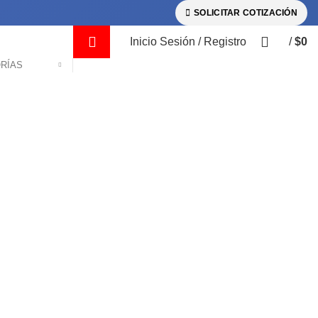
SOLICITAR COTIZACIÓN
Inicio Sesión / Registro
/
$
0
RÍAS
rgables
Blog
Contacto
PERNOS
RANURADO/TRONZADO
ROSCADO
0 Productos
0 Productos
0 Productos
S