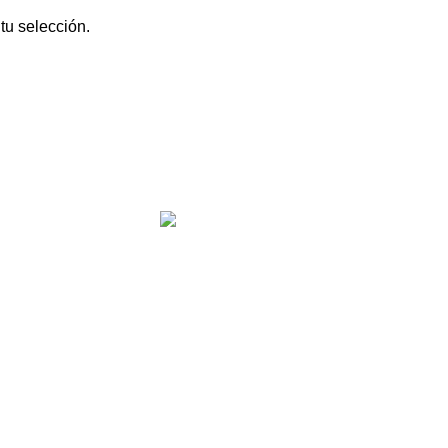
tu selección.
idos
Contáctanos
importadorajyb
e Deseos
+56 9 7854 7852
+56 9 3780 6812
 Compra
contacto@importadorajyb.c