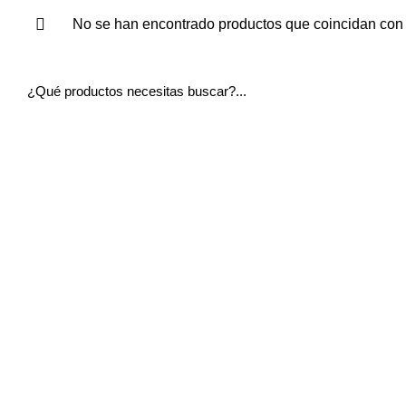
No se han encontrado productos que coincidan con 
Menú Principal
Enlaces Ráp
Home
Mi Carrito
Quiénes Somos
Mi Lista d
Tienda
Mi Cuenta
Vídeos Demostrativos
Finalizar