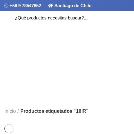
+56 9 78547852
Santiago de Chile.
Home
Quiénes Somo
ACCESORIOS
BISELADO/AVELLANADO
FRESADO
4 Productos
1 Producto
1 Producto
0
Inicio
Productos etiquetados “16IR”