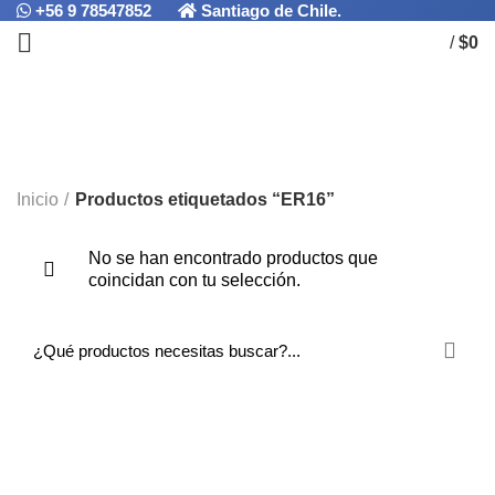
+56 9 78547852
Santiago de Chile.
/
$
0
ER16
CATEGORÍAS
Inicio
Productos etiquetados “ER16”
No se han encontrado productos que
coincidan con tu selección.