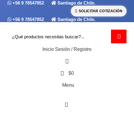
+56 9 78547852
Santiago de Chile.
SOLICITAR COTIZACIÓN
+56 9 78547852
Santiago de Chile.
Inicio Sesión / Registro
0
$
0
Menu
0
HOME
QUIÉNES SOMOS
TIENDA
VÍDEOS DEMOSTRATIVOS
CATÁLOGOS DESCARGABLES
BLOG
CONTACTO
perno