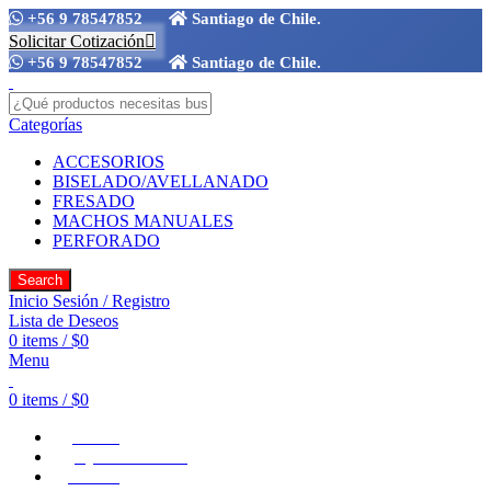
+56 9 78547852
Santiago de Chile.
Solicitar Cotización
+56 9 78547852
Santiago de Chile.
Categorías
ACCESORIOS
BISELADO/AVELLANADO
FRESADO
MACHOS MANUALES
PERFORADO
Search
Inicio Sesión / Registro
Lista de Deseos
0
items
/
$
0
Menu
0
items
/
$
0
Home
Quiénes Somos
Tienda