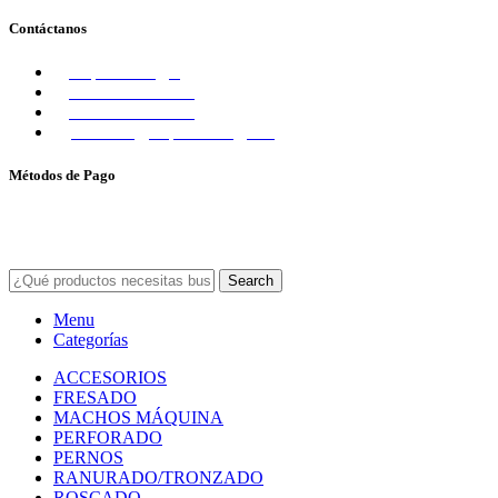
Contáctanos
importadorajyb
+56 9 7854 7852
+56 9 3780 6812
contacto@importadorajyb.cl
Métodos de Pago
© IMPORTADORA JYB 2025
TODOS LOS DERECHOS RESERVADOS -
DISEÑADO CON
POR
WARLICODE
Search
Menu
Categorías
ACCESORIOS
FRESADO
MACHOS MÁQUINA
PERFORADO
PERNOS
RANURADO/TRONZADO
ROSCADO