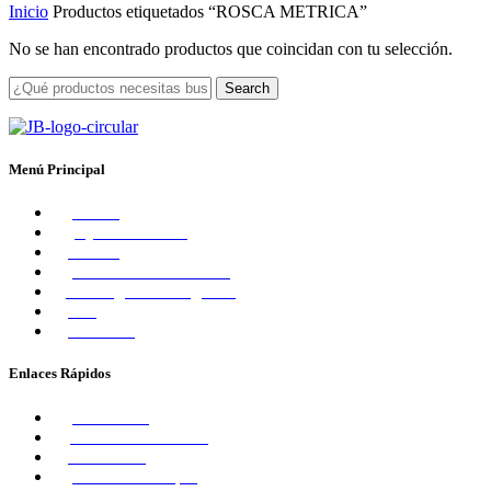
Inicio
Productos etiquetados “ROSCA METRICA”
No se han encontrado productos que coincidan con tu selección.
Search
Menú Principal
Home
Quiénes Somos
Tienda
Vídeos Demostrativos
Catálogos Descargables
Blog
Contacto
Enlaces Rápidos
Mi Carrito
Mi Lista de Deseos
Mi Cuenta
Finalizar Compra