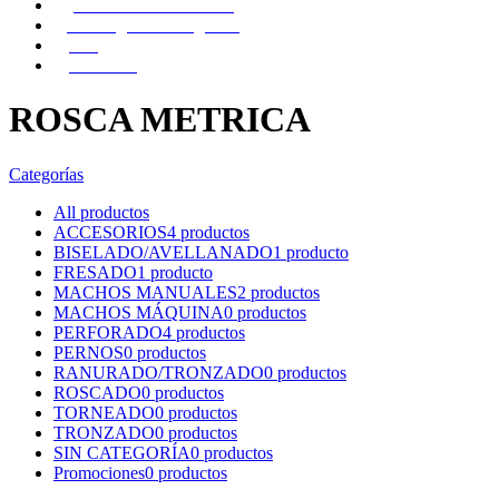
Vídeos Demostrativos
Catálogos Descargables
Blog
Contacto
ROSCA METRICA
Categorías
All
productos
ACCESORIOS
4 productos
BISELADO/AVELLANADO
1 producto
FRESADO
1 producto
MACHOS MANUALES
2 productos
MACHOS MÁQUINA
0 productos
PERFORADO
4 productos
PERNOS
0 productos
RANURADO/TRONZADO
0 productos
ROSCADO
0 productos
TORNEADO
0 productos
TRONZADO
0 productos
SIN CATEGORÍA
0 productos
Promociones
0 productos