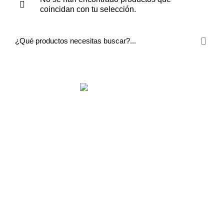
coincidan con tu selección.
Menú Principal
Enlaces Rápidos
Contáctanos
Métodos de Pago
© IMPORTADORA JYB 2025
TODOS LOS DERECHOS
RESERVADOS - DISEÑADO CON
POR
WARLICODE