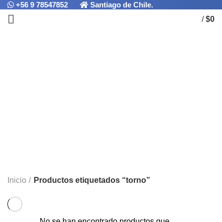
+56 9 78547852
Santiago de Chile.
/
$
0
torno
Categorías
ALL
PRODUCTOS
ACCESORIOS
4 PRODUCTOS
BISELADO/AVELLANADO
1 PRODUCTO
FRESADO
1 PRODUCTO
MACHOS MANUALES
2 PRODUCTOS
MACHOS MÁQUINA
0 PRODUCTOS
PERFORADO
4 PRODUCTOS
PERNOS
0 PRODUCTOS
RANURADO/TRONZADO
0 PRODUCTOS
ROSCADO
0 PRODUCTOS
TORNEADO
0 PRODUCTOS
TRONZADO
0 PRODUCTOS
SIN CATEGORÍA
0 PRODUCTOS
PROMOCIONES
0 PRODUCTOS
Inicio
Productos etiquetados “torno”
No se han encontrado productos que